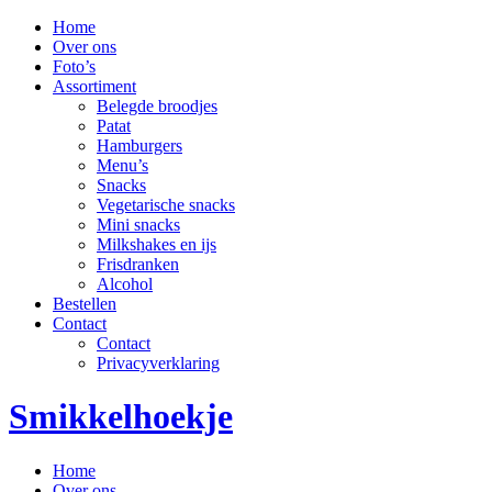
Home
Over ons
Foto’s
Assortiment
Belegde broodjes
Patat
Hamburgers
Menu’s
Snacks
Vegetarische snacks
Mini snacks
Milkshakes en ijs
Frisdranken
Alcohol
Bestellen
Contact
Contact
Privacyverklaring
Smikkelhoekje
Home
Over ons